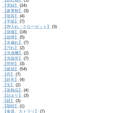
【割れ物】
(5)
【実録】
(24)
【家電類】
(3)
【寝具】
(4)
【手紙】
(7)
【押入れ・クローゼット】
(3)
【損傷】
(18)
【故障】
(5)
【水漏れ】
(7)
【汚れ】
(2)
【洗濯機】
(2)
【洗面所】
(7)
【照明】
(3)
【破損】
(54)
【窓】
(7)
【紛失】
(4)
【虫】
(2)
【装飾品】
(4)
【詰まり】
(3)
【鏡】
(3)
【階段】
(1)
【食器、カトラリ】
(7)