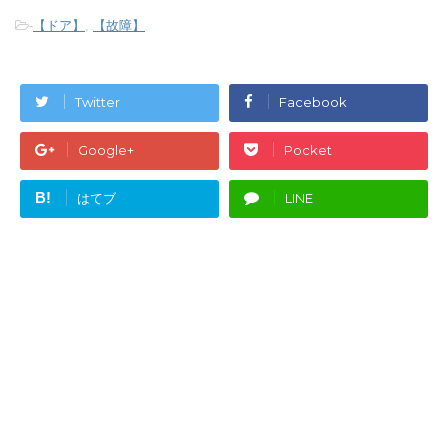
-
【ドア】
,
【故障】
Twitter
Facebook
Google+
Pocket
B!
はてブ
LINE