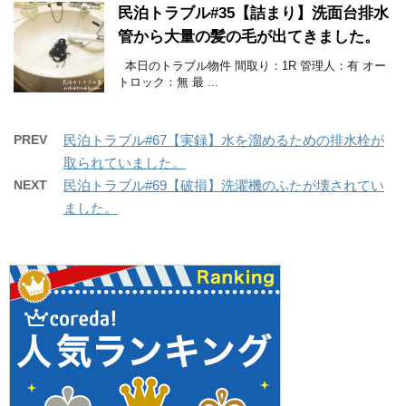
民泊トラブル#35【詰まり】洗面台排水
管から大量の髪の毛が出てきました。
本日のトラブル物件 間取り：1R 管理人：有 オー
トロック：無 最 ...
PREV
民泊トラブル#67【実録】水を溜めるための排水栓が
取られていました。
NEXT
民泊トラブル#69【破損】洗濯機のふたが壊されてい
ました。