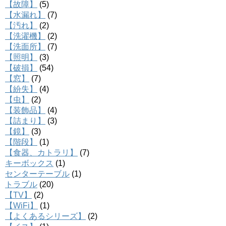
【故障】
(5)
【水漏れ】
(7)
【汚れ】
(2)
【洗濯機】
(2)
【洗面所】
(7)
【照明】
(3)
【破損】
(54)
【窓】
(7)
【紛失】
(4)
【虫】
(2)
【装飾品】
(4)
【詰まり】
(3)
【鏡】
(3)
【階段】
(1)
【食器、カトラリ】
(7)
キーボックス
(1)
センターテーブル
(1)
トラブル
(20)
【TV】
(2)
【WiFi】
(1)
【よくあるシリーズ】
(2)