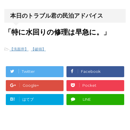
本日のトラブル君の民泊アドバイス
「
特に
水回りの修理は早急に。」
-
【洗面所】
,
【破損】
Twitter
Facebook
Google+
Pocket
B!
はてブ
LINE