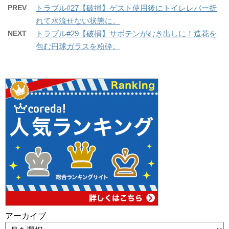
PREV
トラブル#27【破損】ゲスト使用後にトイレレバー折
れて水流せない状態に。
NEXT
トラブル#29【破損】サボテンがむき出しに！造花を
包む円球ガラスを粉砕。
アーカイブ