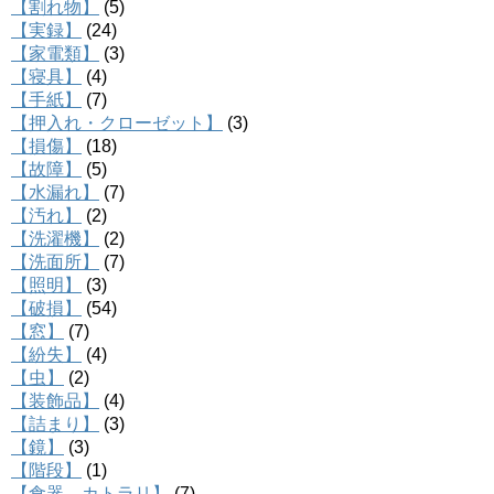
【割れ物】
(5)
【実録】
(24)
【家電類】
(3)
【寝具】
(4)
【手紙】
(7)
【押入れ・クローゼット】
(3)
【損傷】
(18)
【故障】
(5)
【水漏れ】
(7)
【汚れ】
(2)
【洗濯機】
(2)
【洗面所】
(7)
【照明】
(3)
【破損】
(54)
【窓】
(7)
【紛失】
(4)
【虫】
(2)
【装飾品】
(4)
【詰まり】
(3)
【鏡】
(3)
【階段】
(1)
【食器、カトラリ】
(7)