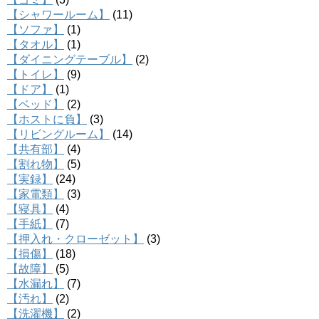
【シャワールーム】
(11)
【ソファ】
(1)
【タオル】
(1)
【ダイニングテーブル】
(2)
【トイレ】
(9)
【ドア】
(1)
【ベッド】
(2)
【ホストに負】
(3)
【リビングルーム】
(14)
【共有部】
(4)
【割れ物】
(5)
【実録】
(24)
【家電類】
(3)
【寝具】
(4)
【手紙】
(7)
【押入れ・クローゼット】
(3)
【損傷】
(18)
【故障】
(5)
【水漏れ】
(7)
【汚れ】
(2)
【洗濯機】
(2)