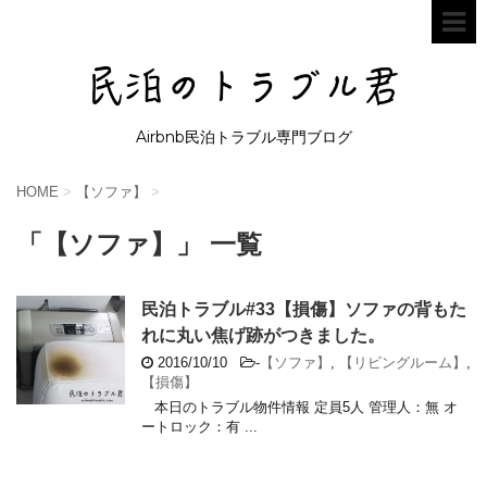
Airbnb民泊トラブル専門ブログ
HOME
>
【ソファ】
>
「【ソファ】」 一覧
民泊トラブル#33【損傷】ソファの背もた
れに丸い焦げ跡がつきました。
2016/10/10
-
【ソファ】
,
【リビングルーム】
,
【損傷】
本日のトラブル物件情報 定員5人 管理人：無 オ
ートロック：有 ...