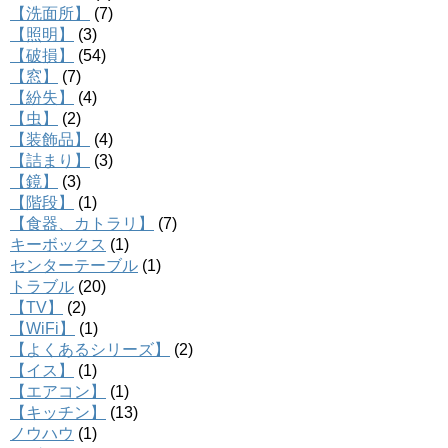
【洗面所】
(7)
【照明】
(3)
【破損】
(54)
【窓】
(7)
【紛失】
(4)
【虫】
(2)
【装飾品】
(4)
【詰まり】
(3)
【鏡】
(3)
【階段】
(1)
【食器、カトラリ】
(7)
キーボックス
(1)
センターテーブル
(1)
トラブル
(20)
【TV】
(2)
【WiFi】
(1)
【よくあるシリーズ】
(2)
【イス】
(1)
【エアコン】
(1)
【キッチン】
(13)
ノウハウ
(1)