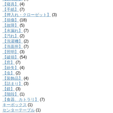
【寝具】
(4)
【手紙】
(7)
【押入れ・クローゼット】
(3)
【損傷】
(18)
【故障】
(5)
【水漏れ】
(7)
【汚れ】
(2)
【洗濯機】
(2)
【洗面所】
(7)
【照明】
(3)
【破損】
(54)
【窓】
(7)
【紛失】
(4)
【虫】
(2)
【装飾品】
(4)
【詰まり】
(3)
【鏡】
(3)
【階段】
(1)
【食器、カトラリ】
(7)
キーボックス
(1)
センターテーブル
(1)